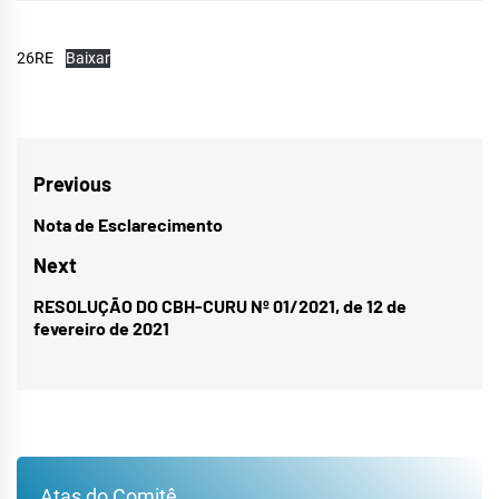
26RE
Baixar
Navegação
Previous
de
Nota de Esclarecimento
Previous
Post
post:
Next
RESOLUÇÃO DO CBH-CURU Nº 01/2021, de 12 de
Next
fevereiro de 2021
post:
Atas do Comitê