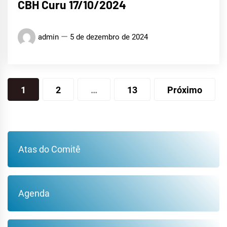
CBH Curu 17/10/2024
admin
5 de dezembro de 2024
Paginação
1
2
…
13
Próximo
de
posts
Atas do Comitê
Agenda