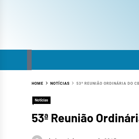
COM
SITE DO COMITÊ DA BACIA HIDROGRÁFICA
HOME
NOTÍCIAS
53ª REUNIÃO ORDINÁRIA DO C
HID
Notícias
53ª Reunião Ordinár