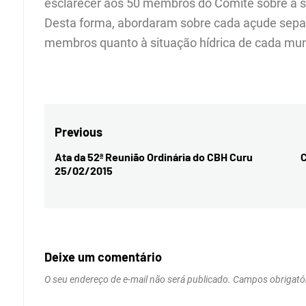
esclarecer aos 50 membros do Comitê sobre a s
Desta forma, abordaram sobre cada açude sep
membros quanto à situação hídrica de cada mun
Navegação
Previous
de
Ata da 52ª Reunião Ordinária do CBH Curu
C
Previous
25/02/2015
Post
post:
Deixe um comentário
O seu endereço de e-mail não será publicado.
Campos obrigató