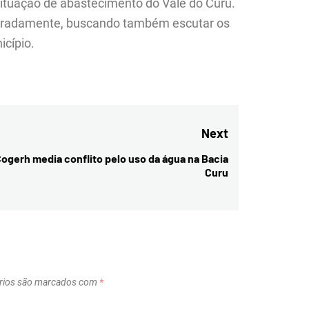
ituação de abastecimento do Vale do Curu.
aradamente, buscando também escutar os
icípio.
Next
ogerh media conflito pelo uso da água na Bacia
Next
Curu
post:
rios são marcados com
*