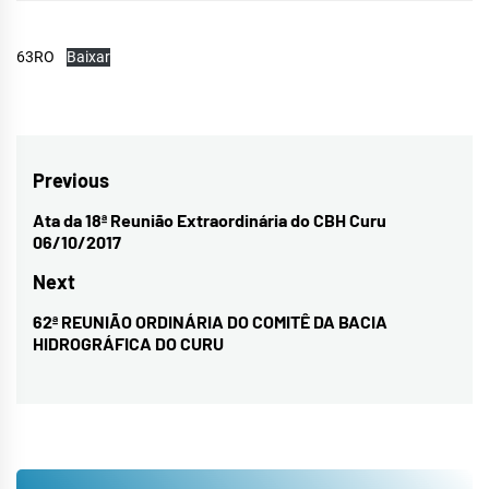
63RO
Baixar
Navegação
Previous
de
Ata da 18ª Reunião Extraordinária do CBH Curu
Previous
06/10/2017
Post
post:
Next
62ª REUNIÃO ORDINÁRIA DO COMITÊ DA BACIA
Next
HIDROGRÁFICA DO CURU
post: