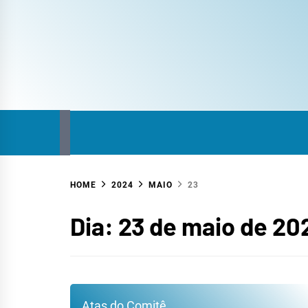
COM
SITE DO COMITÊ DA BACIA HIDROGRÁFICA
HOME
2024
MAIO
23
HID
Dia:
23 de maio de 20
Atas do Comitê