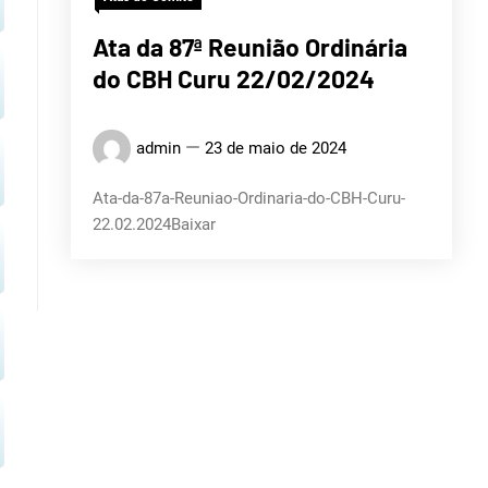
CURU
Ata da 87ª Reunião Ordinária
do CBH Curu 22/02/2024
admin
23 de maio de 2024
Ata-da-87a-Reuniao-Ordinaria-do-CBH-Curu-
22.02.2024Baixar