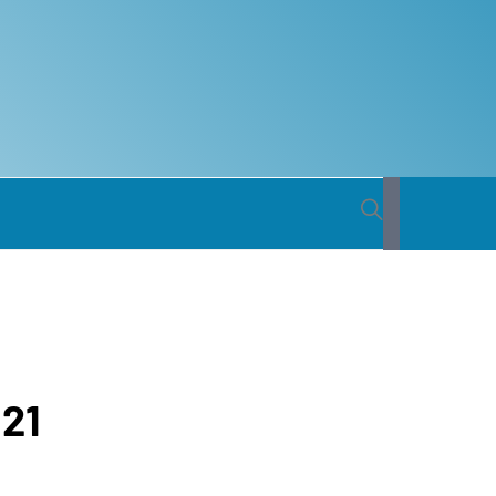
 BACIA
ICA DO
021