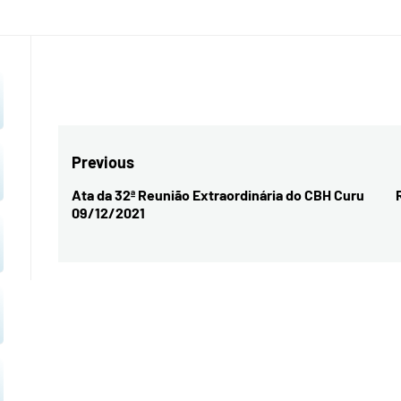
CURU
Navegação
Previous
de
Ata da 32ª Reunião Extraordinária do CBH Curu
Previous
09/12/2021
Post
post: