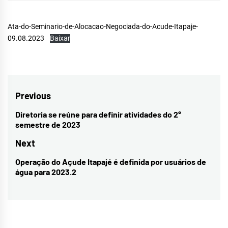
Ata-do-Seminario-de-Alocacao-Negociada-do-Acude-Itapaje-
09.08.2023
Baixar
Navegação
Previous
de
Diretoria se reúne para definir atividades do 2°
Previous
semestre de 2023
Post
post:
Next
Operação do Açude Itapajé é definida por usuários de
Next
água para 2023.2
post: