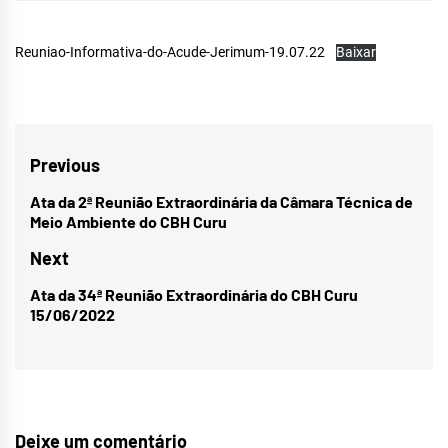
Reuniao-Informativa-do-Acude-Jerimum-19.07.22
Baixar
Navegação
Previous
de
Ata da 2ª Reunião Extraordinária da Câmara Técnica de
Previous
Meio Ambiente do CBH Curu
Post
post:
Next
Ata da 34ª Reunião Extraordinária do CBH Curu
Next
15/06/2022
post:
Deixe um comentário