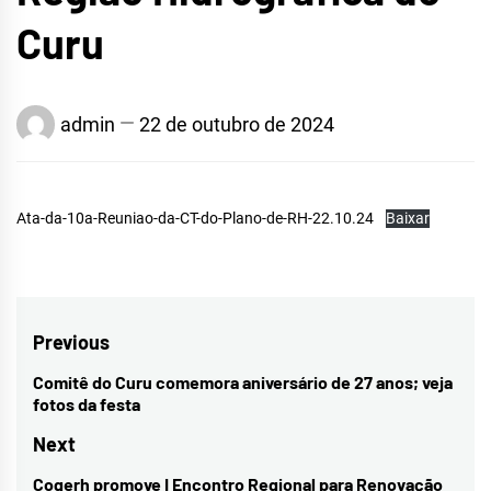
Curu
admin
22 de outubro de 2024
Ata-da-10a-Reuniao-da-CT-do-Plano-de-RH-22.10.24
Baixar
Navegação
Previous
de
Comitê do Curu comemora aniversário de 27 anos; veja
Previous
fotos da festa
Post
post:
Next
Cogerh promove I Encontro Regional para Renovação
Next