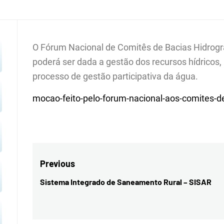
CURU
O Fórum Nacional de Comitês de Bacias Hidrográ
poderá ser dada a gestão dos recursos hídricos,
processo de gestão participativa da água.
mocao-feito-pelo-forum-nacional-aos-comites-d
Navegação
Previous
de
Sistema Integrado de Saneamento Rural – SISAR
Previous
Post
post: