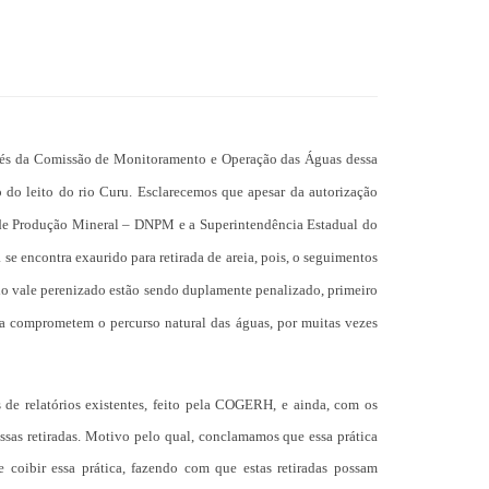
avés da Comissão de Monitoramento e Operação das Águas dessa
o do leito do rio Curu. Esclarecemos que apesar da autorização
 de Produção Mineral – DNPM e a Superintendência Estadual do
e encontra exaurido para retirada de areia, pois, o seguimentos
o do vale perenizado estão sendo duplamente penalizado, primeiro
eia comprometem o percurso natural das águas, por muitas vezes
de relatórios existentes, feito pela COGERH, e ainda, com os
ssas retiradas. Motivo pelo qual, conclamamos que essa prática
e coibir essa prática, fazendo com que estas retiradas possam