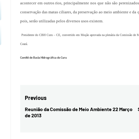
acontecer em outros rios, principalmente nos que não são pereniza
conservação das matas ciliares, da preservação ao meio ambiente e da 
pois, serão utilizadas pelos diversos usos existem.
Presidente do CBH Curu – CE, convertido em Moção aprovada na plenária da Comissão de M
Ceará.
Comitê de Bacia Hidrográfica do Curu
Navegação
Previous
de
Reunião da Comissão de Meio Ambiente 22 Março
Previous
de 2013
Post
post: