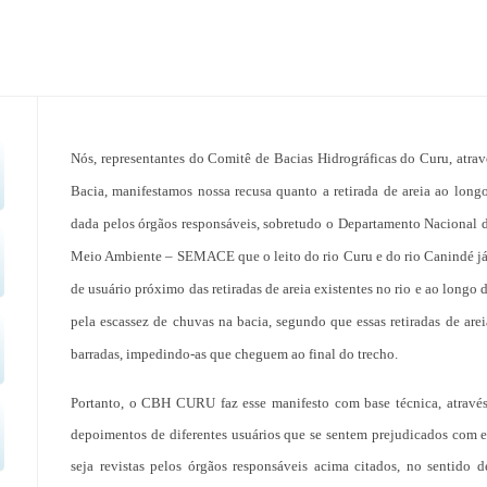
CURU
Nós, representantes do Comitê de Bacias Hidrográficas do Curu, atr
Bacia, manifestamos nossa recusa quanto a retirada de areia ao long
dada pelos órgãos responsáveis, sobretudo o Departamento Nacional
Meio Ambiente – SEMACE que o leito do rio Curu e do rio Canindé já s
de usuário próximo das retiradas de areia existentes no rio e ao long
pela escassez de chuvas na bacia, segundo que essas retiradas de ar
barradas, impedindo-as que cheguem ao final do trecho.
Portanto, o CBH CURU faz esse manifesto com base técnica, através 
depoimentos de diferentes usuários que se sentem prejudicados com e
seja revistas pelos órgãos responsáveis acima citados, no sentido d