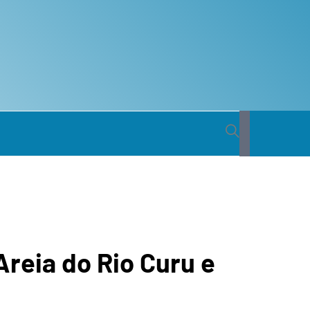
 BACIA
ICA DO
reia do Rio Curu e