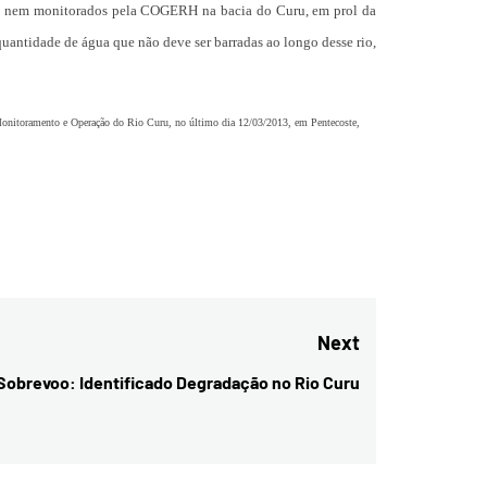
dos nem monitorados pela COGERH na bacia do Curu, em prol da
quantidade de água que não deve ser barradas ao longo desse rio,
onitoramento e Operação do Rio Curu, no último dia 12/03/2013, em Pentecoste,
Next
Sobrevoo: Identificado Degradação no Rio Curu
Next
post: