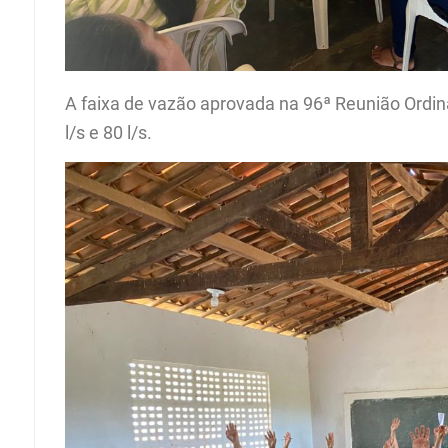
A faixa de vazão aprovada na 96ª Reunião Ordiná
l/s e 80 l/s.