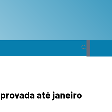
 BACIA
ICA DO
provada até janeiro