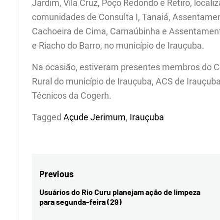
Jardim, Vila Cruz, Poço Redondo e Retiro, locali
comunidades de Consulta I, Tanaiá, Assentame
Cachoeira de Cima, Carnaúbinha e Assentament
e Riacho do Barro, no município de Irauçuba.
Na ocasião, estiveram presentes membros do Co
Rural do município de Irauçuba, ACS de Irauçuba
Técnicos da Cogerh.
Tagged
Açude Jerimum
,
Irauçuba
Navegação
Previous
de
Usuários do Rio Curu planejam ação de limpeza
Previous
para segunda-feira (29)
Post
post: