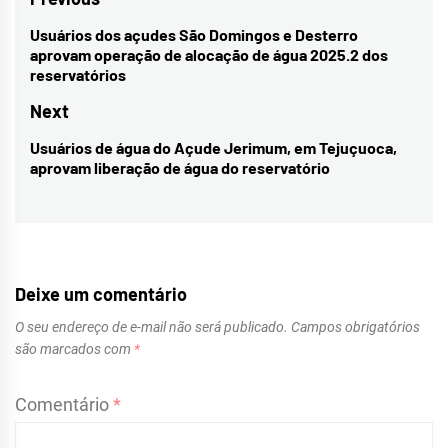
Navegação
de
Usuários dos açudes São Domingos e Desterro
Previous
aprovam operação de alocação de água 2025.2 dos
Post
post:
reservatórios
Next
Usuários de água do Açude Jerimum, em Tejuçuoca,
Next
aprovam liberação de água do reservatório
post:
Deixe um comentário
O seu endereço de e-mail não será publicado.
Campos obrigatórios
são marcados com
*
Comentário
*