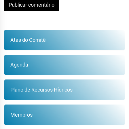
Atas do Comitê
Agenda
Plano de Recursos Hídricos
Membros