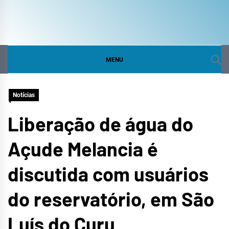
COMITÊ DA BACIA
SITE DO COMITÊ DA BACIA HIDROGRÁFICA DO
CURU
HIDROGRÁFICA DO
MENU
CURU
Notícias
Liberação de água do
Açude Melancia é
discutida com usuários
do reservatório, em São
Luís do Curu