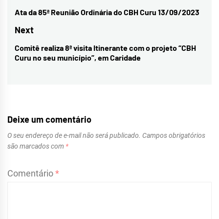
de
Ata da 85ª Reunião Ordinária do CBH Curu 13/09/2023
Previous
Post
post:
Next
Comitê realiza 8ª visita Itinerante com o projeto “CBH
Next
Curu no seu município”, em Caridade
post:
Deixe um comentário
O seu endereço de e-mail não será publicado.
Campos obrigatórios
são marcados com
*
Comentário
*