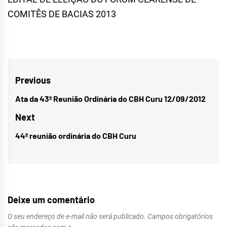
COMITÊS DE BACIAS 2013
Navegação
Previous
de
Ata da 43ª Reunião Ordinária do CBH Curu 12/09/2012
Previous
Post
post:
Next
44ª reunião ordinária do CBH Curu
Next
post:
Deixe um comentário
O seu endereço de e-mail não será publicado.
Campos obrigatórios