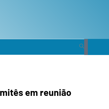
 BACIA
ICA DO
omitês em reunião