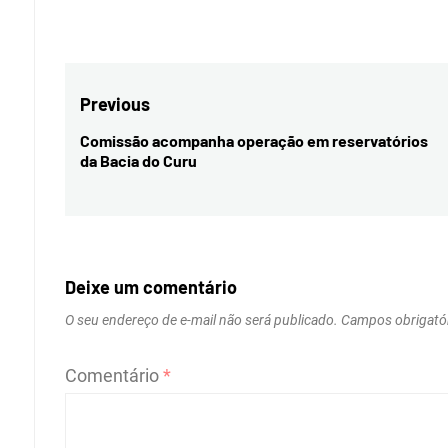
Navegação
Previous
de
Comissão acompanha operação em reservatórios
Previous
da Bacia do Curu
Post
post:
Deixe um comentário
O seu endereço de e-mail não será publicado.
Campos obrigató
Comentário
*