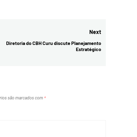
Next
Diretoria do CBH Curu discute Planejamento
Next
Estratégico
post:
rios são marcados com
*