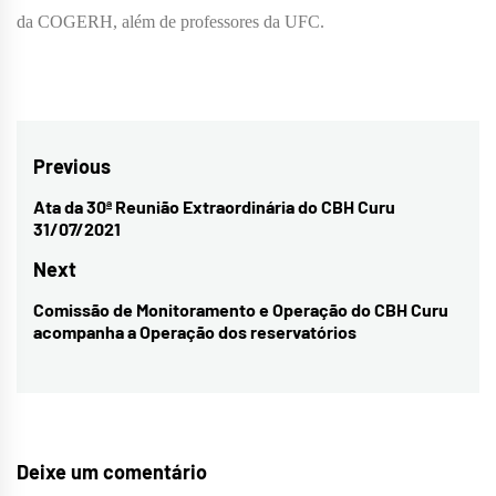
da COGERH, além de professores da UFC.
Navegação
Previous
de
Ata da 30ª Reunião Extraordinária do CBH Curu
Previous
31/07/2021
Post
post:
Next
Comissão de Monitoramento e Operação do CBH Curu
Next
acompanha a Operação dos reservatórios
post:
Deixe um comentário