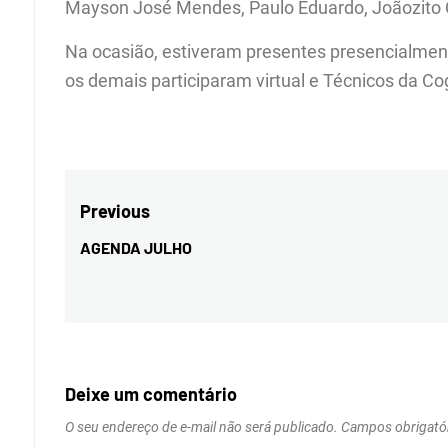
Mayson José Mendes, Paulo Eduardo, Joãozito C
Na ocasião, estiveram presentes presencialme
os demais participaram virtual e Técnicos da Co
Navegação
Previous
de
AGENDA JULHO
Previous
Post
post:
Deixe um comentário
O seu endereço de e-mail não será publicado.
Campos obrigató