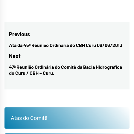
Navegação
Previous
de
Ata da 45ª Reunião Ordinária do CBH Curu 06/06/2013
Previous
Post
post:
Next
47ª Reunião Ordinária do Comitê da Bacia Hidrográfica
Next
do Curu / CBH – Curu.
post:
Atas do Comitê