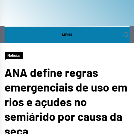
COMITÊ DA BACIA
SITE DO COMITÊ DA BACIA HIDROGRÁFICA DO
CURU
HIDROGRÁFICA DO
MENU
CURU
Notícias
ANA define regras
emergenciais de uso em
rios e açudes no
semiárido por causa da
seca