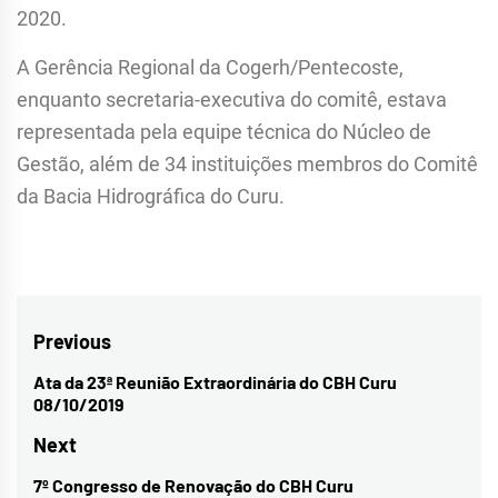
2020.
A Gerência Regional da Cogerh/Pentecoste,
enquanto secretaria-executiva do comitê, estava
representada pela equipe técnica do Núcleo de
Gestão, além de 34 instituições membros do Comitê
da Bacia Hidrográfica do Curu.
Navegação
Previous
de
Ata da 23ª Reunião Extraordinária do CBH Curu
Previous
08/10/2019
Post
post:
Next
7º Congresso de Renovação do CBH Curu
Next