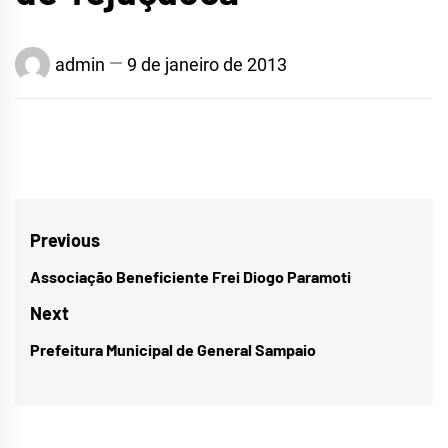
admin
9 de janeiro de 2013
Navegação
Previous
de
Associação Beneficiente Frei Diogo Paramoti
Previous
Post
post:
Next
Prefeitura Municipal de General Sampaio
Next
post: