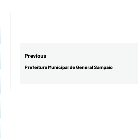
CURU
Navegação
Previous
de
Prefeitura Municipal de General Sampaio
Previous
Post
post: