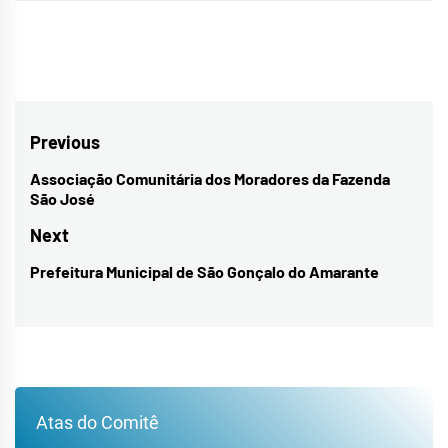
Navegação
Previous
de
Associação Comunitária dos Moradores da Fazenda
Previous
São José
Post
post:
Next
Prefeitura Municipal de São Gonçalo do Amarante
Next
post:
Atas do Comitê