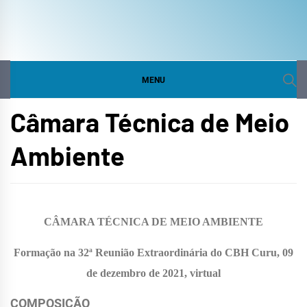
COMITÊ DA BACIA
SITE DO COMITÊ DA BACIA HIDROGRÁFICA DO
CURU
HIDROGRÁFICA DO
MENU
CURU
Câmara Técnica de Meio
Ambiente
CÂMARA TÉCNICA
DE MEIO AMBIENTE
Formação na
32
ª Reunião Extraordinária do CBH Curu,
09
de
dezembro
de 2021, virtual
COMPOSIÇÃO