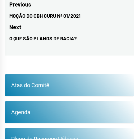
Navegação
Previous
de
MOÇÃO DO CBH CURU Nº 01/2021
Previous
Post
post:
Next
O QUE SÃO PLANOS DE BACIA?
Next
post:
Atas do Comitê
Agenda
Plano de Recursos Hídricos