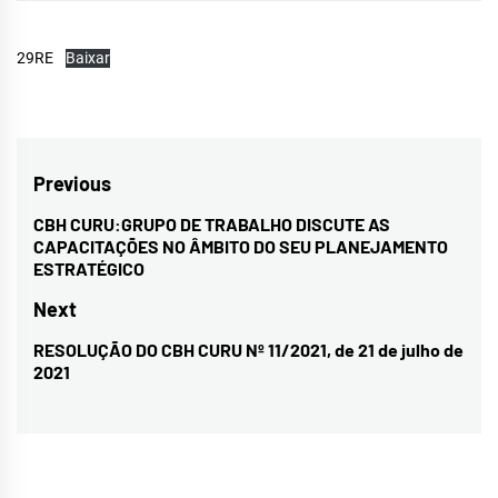
29RE
Baixar
Navegação
Previous
de
CBH CURU:GRUPO DE TRABALHO DISCUTE AS
Previous
CAPACITAÇÕES NO ÂMBITO DO SEU PLANEJAMENTO
Post
post:
ESTRATÉGICO
Next
RESOLUÇÃO DO CBH CURU Nº 11/2021, de 21 de julho de
Next
2021
post: