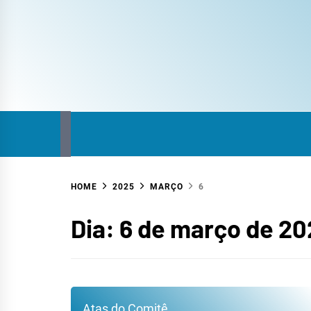
COM
SITE DO COMITÊ DA BACIA HIDROGRÁFICA
HOME
2025
MARÇO
6
HID
Dia:
6 de março de 20
Atas do Comitê